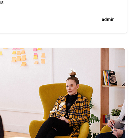
is
admin