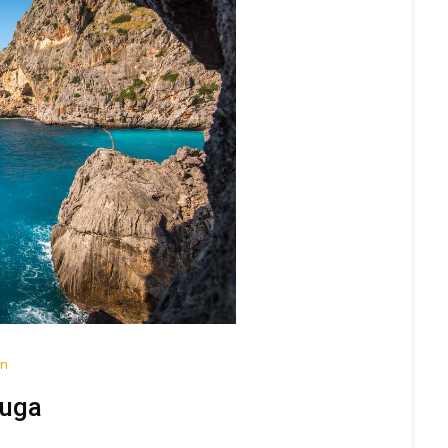
on
fuga