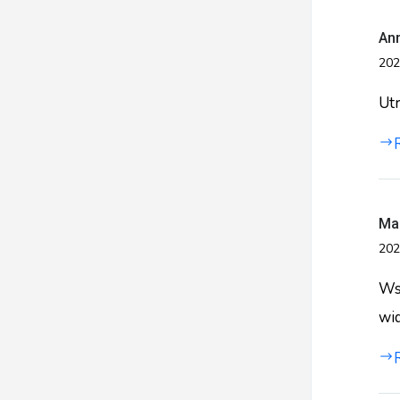
An
202
Ut
Ma
202
Ws
wid