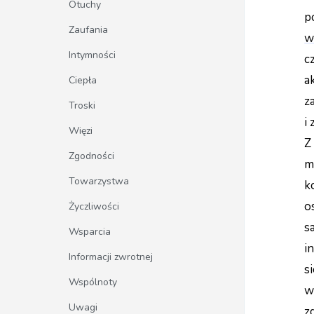
Otuchy
p
Zaufania
w
Intymności
c
a
Ciepła
z
Troski
i
Więzi
Z
Zgodności
m
Towarzystwa
k
os
Życzliwości
s
Wsparcia
i
Informacji zwrotnej
s
Wspólnoty
w
Uwagi
z