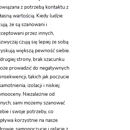
owiązana z potrzebą
kontaktu z
łasną wartością
. Kiedy ludzie
zują, że są szanowani i
kceptowani przez innych,
azwyczaj czują się lepiej ze sobą
 zyskują większą pewność siebie.
 drugiej strony, brak szacunku
oże prowadzić do negatywnych
onsekwencji, takich jak poczucie
amotnienia, izolacji i niskiej
amooceny. Niezależnie od
nnych, sami możemy szanować
iebie i swoje potrzeby, co
pływa korzystnie na nasze
drowie, samopoczucie i relacje z