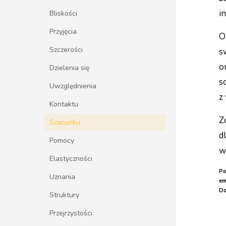
i
Bliskości
Przyjęcia
O
Szczerości
s
o
Dzielenia się
s
Uwzględnienia
z
Kontaktu
Z
Szacunku
d
Pomocy
w
Elastyczności
Po
Uznania
em
Do
Struktury
Przejrzystości