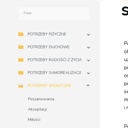
POTRZEBY FIZYCZNE
P
POTRZEBY DUCHOWE
o
u
POTRZEBY RADOŚCI Z ŻYCIA
p
POTRZEBY SAMOREALIZACJI
o
p
POTRZEBY SPOŁECZNE
si
Poszanowania
m
i
Akceptacji
Miłości
P