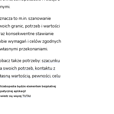
nnymi.
znacza to m.in. szanowanie
woich granic, potrzeb i wartości
raz konsekwentne stawianie
obie wymagań i celów zgodnych
 własnymi przekonaniami.
obacz także potrzeby:
szacunku
la swoich potrzeb
,
kontaktu z
łasną wartością
,
pewności
,
celu
trzebopedia będzie elementem bezpłatnej
patycznej aplikacji!
wiedz się więcej
TUTAJ