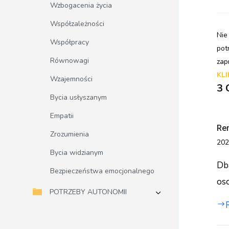
Wzbogacenia życia
Współzależności
Nie
Współpracy
pot
Równowagi
zap
KLI
Wzajemności
3
Bycia usłyszanym
Empatii
Re
Zrozumienia
202
Bycia widzianym
Dba
Bezpieczeństwa emocjonalnego
oso
POTRZEBY AUTONOMII