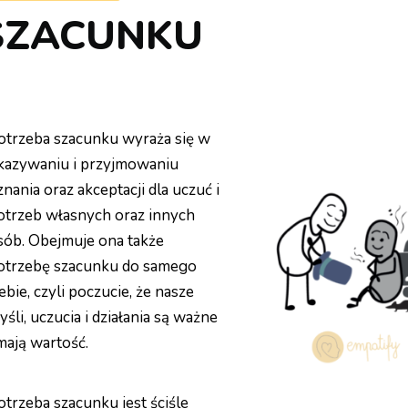
SZACUNKU
otrzeba szacunku wyraża się w
kazywaniu i przyjmowaniu
znania oraz akceptacji dla uczuć i
otrzeb własnych oraz innych
sób. Obejmuje ona także
otrzebę szacunku do samego
ebie,
czyli poczucie, że nasze
yśli, uczucia i działania są ważne
 mają wartość.
otrzeba szacunku jest ściśle