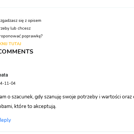
 zgadzasz się z opisem
rzeby lub chcesz
roponować poprawkę?
KNIJ TUTAJ
 COMMENTS
nata
4-11-04
m o szacunek, gdy szanuję swoje potrzeby i wartości oraz 
bami, które to akceptują.
Reply