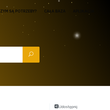
CZYM SĄ POTRZEBY?
CAŁA BAZA
APLIKACJA
Udostępnij