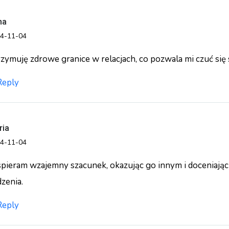
na
4-11-04
rzymuję zdrowe granice w relacjach, co pozwala mi czuć si
Reply
ria
4-11-04
pieram wzajemny szacunek, okazując go innym i doceniając
zenia.
Reply